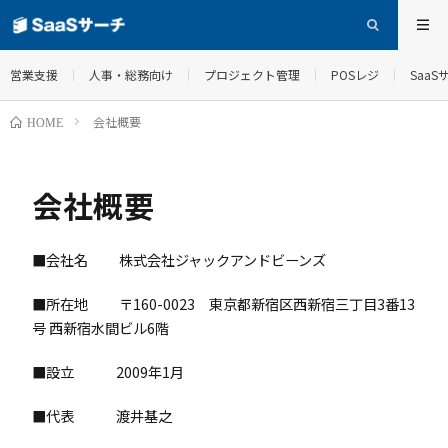
営業支援
人事・総務向け
プロジェクト管理
POSレジ
Saa
会社概要
HOME
会社概要
■会社名 株式会社ジャックアンドビーンズ
■所在地 〒160-0023 東京都新宿区西新宿三丁目3番13
号 西新宿水間ビル6階
■設立 2009年1月
■代表 渡井基之