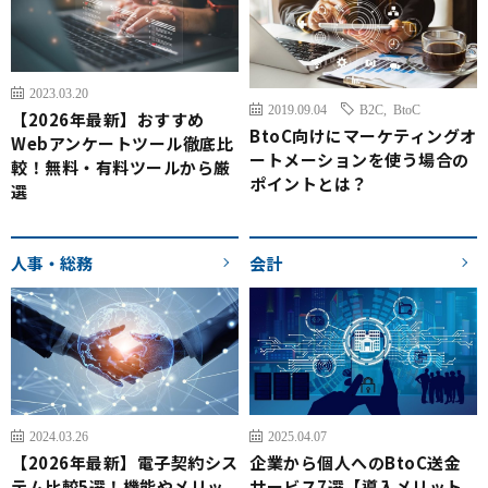
2023.03.20
2019.09.04
B2C
,
BtoC
【2026年最新】おすすめ
BtoC向けにマーケティングオ
Webアンケートツール徹底比
ートメーションを使う場合の
較！無料・有料ツールから厳
ポイントとは？
選
人事・総務
会計
2024.03.26
2025.04.07
【2026年最新】電子契約シス
企業から個人へのBtoC送金
テム比較5選！機能やメリッ
サービス7選【導入メリット