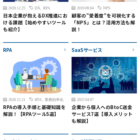
2020.12.25
DX
,
RPA
2019.09.04
NPS
日本企業が抱えるDX推進にお
顧客の”愛着度”を可視化する
ける課題【始めやすいツール
「NPS」とは？活用方法も解
も紹介】
説！
RPA
SaaSサービス
2020.12.21
RPA
,
業務効率化
2025.04.07
RPAの導入手順と基礎知識を
企業から個人へのBtoC送金
解説！【RPAツール5選】
サービス7選【導入メリット
も解説】