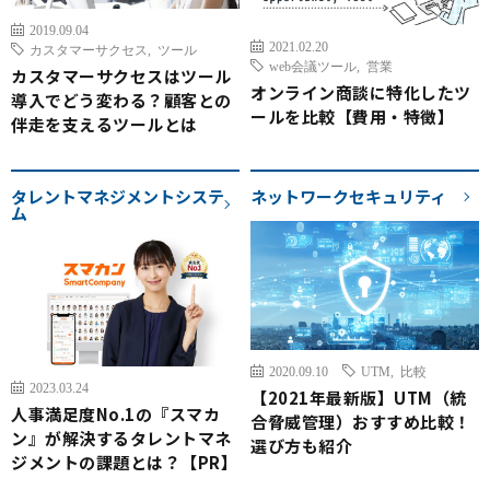
2019.09.04
2021.02.20
カスタマーサクセス
,
ツール
web会議ツール
,
営業
カスタマーサクセスはツール
オンライン商談に特化したツ
導入でどう変わる？顧客との
ールを比較【費用・特徴】
伴走を支えるツールとは
タレントマネジメントシステ
ネットワークセキュリティ
ム
2020.09.10
UTM
,
比較
2023.03.24
【2021年最新版】UTM（統
人事満足度No.1の『スマカ
合脅威管理）おすすめ比較！
ン』が解決するタレントマネ
選び方も紹介
ジメントの課題とは？【PR】