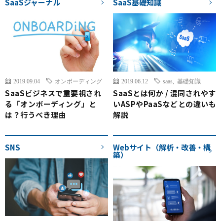
SaaSジャーナル
SaaS基礎知識
2019.09.04
オンボーディング
2019.06.12
saas
,
基礎知識
SaaSビジネスで重要視され
SaaSとは何か / 混同されやす
る「オンボーディング」と
いASPやPaaSなどとの違いも
は？行うべき理由
解説
SNS
Webサイト（解析・改善・構
築）