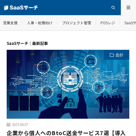
営業支援
人事・総務向け
プロジェクト管理
POSレジ
Saa
SaaSサーチ｜最新記事
会計
2025.04.07
企業から個人へのBtoC送金サービス7選【導入