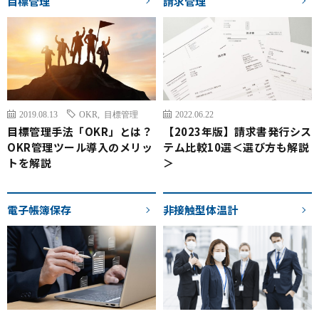
目標管理
請求管理
2019.08.13
OKR
,
目標管理
2022.06.22
目標管理手法「OKR」とは？
【2023年版】請求書発行シス
OKR管理ツール導入のメリッ
テム比較10選＜選び方も解説
トを解説
＞
電子帳簿保存
非接触型体温計