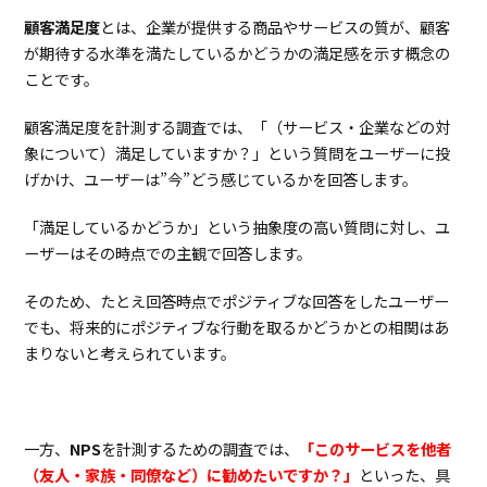
ー
顧客満足度
とは、企業が提供する商品やサービスの質が、顧客
ル
が期待する水準を満たしているかどうかの満足感を示す概念の
例
ことです。
5.1.
SurveyMonkey
5.2.
Ambassador
顧客満足度を計測する調査では、「（サービス・企業などの対
Relations
象について）満足していますか？」という質問をユーザーに投
Tool
げかけ、ユーザーは”今”どう感じているかを回答します。
5.3.
Delighted
5.4.
EmotionTech
「満足しているかどうか」という抽象度の高い質問に対し、ユ
6.
ま
ーザーはその時点での主観で回答します。
と
め
そのため、たとえ回答時点でポジティブな回答をしたユーザー
でも、将来的にポジティブな行動を取るかどうかとの相関はあ
まりないと考えられています。
一方、
NPS
を計測するための調査では、
「このサービスを他者
（友人・家族・同僚など）に勧めたいですか？」
といった、具