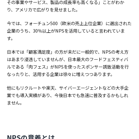
その事業やサービス、製品の成長率も高くなる」ことがわか
方
法
り、アメリカで広がりを見せました。
4.
NPSを
どう
今では、フォーチュン500（欧米の売上上位企業）に選出された
活用
企業のうち、30％以上がNPSを活用していると言われていま
すれ
す。
ばい
いの
か？
日本では「顧客満足度」の方が未だに一般的で、NPSの考え方
はあまり浸透していませんが、日本最大のフードフェスティバ
4.1.
ポジ
ティ
ルである「肉フェス」がNPSを使ったスポンサー誘致活動を行
ブ・
なったりと、活用する企業は徐々に増えつつあります。
ネガ
ティ
ブと
他にもリクルートや楽天、サイバーエージェントなどの大手企
もに
業でも導入実績があり、今後日本でも急速に普及するかもしれ
影響
ません。
因子
をあ
ぶり
出す
4.2.
定
期
NPSの意義とは