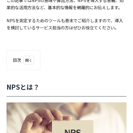
この記事ではNPSの意味や算出方法、NPSを導入する意義、効
果的な活用方法など、基本的な情報を網羅的にお伝えします。
NPSを測定するためのツールも巻末でご紹介しますので、導入
を検討しているサービス担当の方はぜひお役立てください。
目次
1.
NPSと
は？
2.
NPS
NPSとは？
の
意
義
と
は
2.1.
顧客
満足
度と