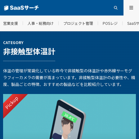
営業支援
人事・総務向け
プロジェクト管理
POSレジ
Saa
CATEGORY
非接触型体温計
体温の管理が常識化している昨今で非接触型の体温計や赤外線サーモグ
ラフィーカメラの需要が高まっています。非接触型体温計の必要性や、精
度、製品ごとの特徴、おすすめの製品などを比較紹介しています。
Pickup