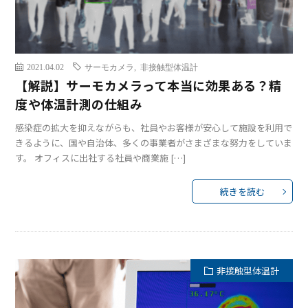
2021.04.02
サーモカメラ
,
非接触型体温計
【解説】サーモカメラって本当に効果ある？精
度や体温計測の仕組み
感染症の拡大を抑えながらも、社員やお客様が安心して施設を利用で
きるように、国や自治体、多くの事業者がさまざまな努力をしていま
す。 オフィスに出社する社員や商業施 […]
続きを読む
非接触型体温計