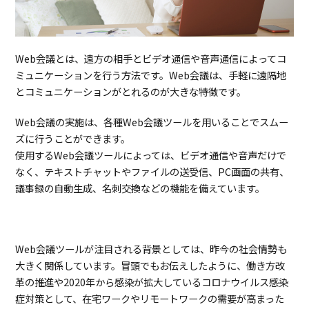
メリ
ット
1.3.
Web
会議
Web会議とは、遠方の相手とビデオ通信や音声通信によってコ
ツー
ルの
ミュニケーションを行う方法です。Web会議は、手軽に遠隔地
タイ
とコミュニケーションがとれるのが大きな特徴です。
プ解
説
Web会議の実施は、各種Web会議ツールを用いることでスムー
1.3.1.
ク
ズに行うことができます。
ラウ
使用するWeb会議ツールによっては、ビデオ通信や音声だけで
ド型
Web
なく、テキストチャットやファイルの送受信、PC画面の共有、
会議
議事録の自動生成、名刺交換などの機能を備えています。
ツー
ルの
特徴
とお
すす
Web会議ツールが注目される背景としては、昨今の社会情勢も
めポ
大きく関係しています。冒頭でもお伝えしたように、働き方改
イン
ト
革の推進や2020年から感染が拡大しているコロナウイルス感染
症対策として、在宅ワークやリモートワークの需要が高まった
1.3.2.
オ