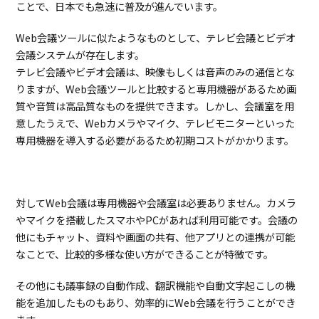
ンプ
ことで、日本でも急速に普及が進んでいます。
レミ
ス型
Web会議ツールに似たようなものとして、テレビ会議とビデオ
Web
会議
会議システムが存在します。
ツー
テレビ会議やビデオ会議は、映像もしくは音声のみの通信とな
ルの
りますが、Web会議ツールと比較すると専用機器があるため画
特徴
とお
質や音質は高品質なものを提供できます。しかし、会議室を用
すす
意したうえで、Webカメラやマイク、テレビモニターといった
めポ
専用機器を導入する必要があるため初期コストがかかります。
イン
ト
2.
Web
会議
ツー
対してWeb会議は専用機器や会議室は必要ありません。カメラ
ルを
やマイクを搭載したスマホやPCがあれば利用可能です。会議の
選ぶ
他にもチャット、資料や画面の共有、他アプリとの連携が可能
ポイ
ント
なことで、比較的多様な使い方ができることが特徴です。
は？
その他にも議事録の自動作成、翻訳機能や自動文字起こしの機
2.1.
参
加
能を追加したものもあり、効率的にWeb会議を行うことができ
可