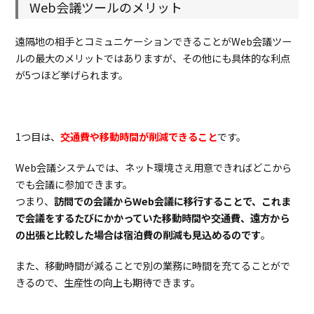
の
Web会議ツールのメリット
安
定
性
遠隔地の相手とコミュニケーションできることがWeb会議ツー
ルの最大のメリットではありますが、その他にも具体的な利点
2.5.
無料
で使
が5つほど挙げられます。
う
か、
有料
版を
使う
1つ目は、
交通費や移動時間が削減できること
です。
か
Web会議システムでは、ネット環境さえ用意できればどこから
3.
無料版
もあ
でも会議に参加できます。
る便
つまり、
訪問での会議からWeb会議に移行することで、これま
利な
で会議をするたびにかかっていた移動時間や交通費、遠方から
Web
会議
の出張と比較した場合は宿泊費の削減も見込めるのです
。
ツー
ル比
また、移動時間が減ることで別の業務に時間を充てることがで
較
きるので、生産性の向上も期待できます。
3.1.
Zoom
3.2.
Whereby