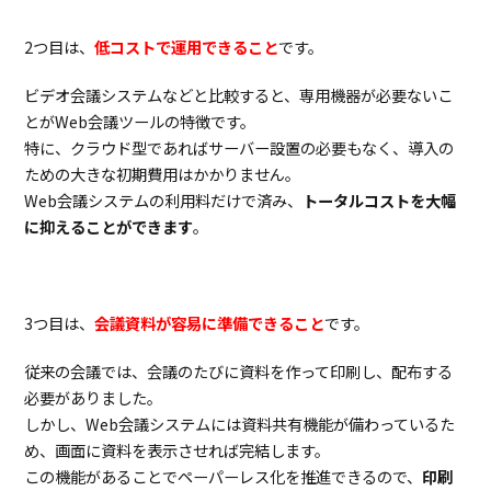
3.3.
Google
Meet
2つ目は、
低コストで運用できること
です。
3.4.
Cisco
Webex
ビデオ会議システムなどと比較すると、専用機器が必要ないこ
Meetings
とがWeb会議ツールの特徴です。
3.5.
Chatwork
特に、クラウド型であればサーバー設置の必要もなく、導入の
3.6.
Slack
ための大きな初期費用はかかりません。
Web会議システムの利用料だけで済み、
トータルコストを大幅
4.
有料で
充実
に抑えることができます
。
した
機能
を備
える
Web
3つ目は、
会議資料が容易に準備できること
です。
会議
ツー
従来の会議では、会議のたびに資料を作って印刷し、配布する
ル比
必要がありました。
較
しかし、Web会議システムには資料共有機能が備わっているた
4.1.
どこで
め、画面に資料を表示させれば完結します。
も
SHOWY
この機能があることでペーパーレス化を推進できるので、
印刷