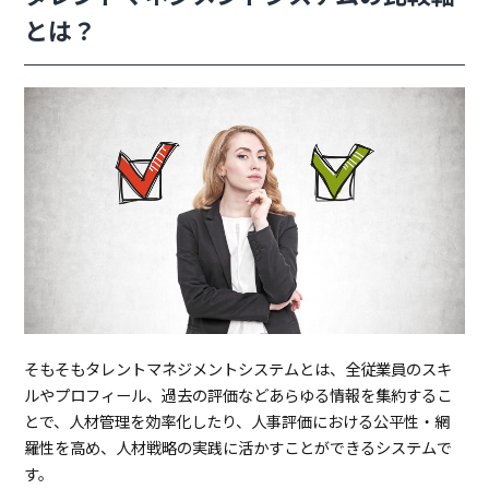
ント
とは？
シス
テム
の比
較軸
と
は？
1.1.
機
能
で
比
較
す
る
1.2.
使
い
や
す
そもそもタレントマネジメントシステムとは、全従業員のスキ
さ
ルやプロフィール、過去の評価などあらゆる情報を集約するこ
で
とで、人材管理を効率化したり、人事評価における公平性・網
比
較
羅性を高め、人材戦略の実践に活かすことができるシステムで
す
す。
る