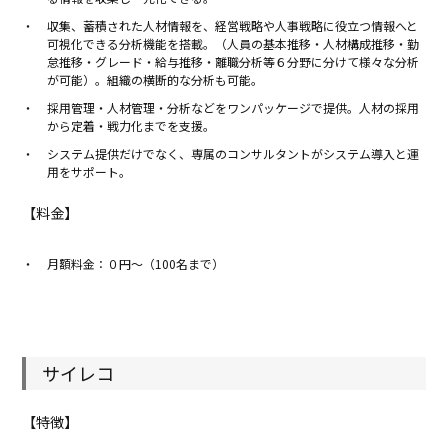
収集、蓄積された人材情報を、経営戦略や人事戦略に役立つ情報へと
可視化できる分析機能を搭載。（人員の基本推移・人材構成推移・勤
怠推移・グレード・給与推移・離職分析等６分野に分けて様々な分析
が可能）。組織の横断的な分析も可能。
採用管理・人材管理・分析などをワンパッケージで提供。人材の採用
から定着・戦力化までを支援。
システム提供だけでなく、専属のコンサルタントがシステム導入と運
用をサポート。
【料金】
月額料金：０円〜（100名まで）
サイレコ
【特徴】