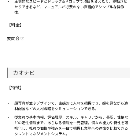
圧倒的なスピードとドラッグ&ドロップで項目を変えたり、移動させ
たりできるなど、マニュアルが必要のない直観的でシンプルな操作
性。
【料金】
要問合せ
カオナビ
【特徴】
顔写真が並ぶデザインで、直感的に人材を把握でき、顔を見ながら適
材配置などの人材戦略をシミュレーションできる。
従業員の基本情報、評価履歴、スキル、キャリアから、長所、性格な
どの定性情報まで、あらゆる情報を一元管理。個々の能力や特性を可
視化し、社員の個性や強みを一目で把握し業務への適性を比較できる
タレントマネジメントシステム。