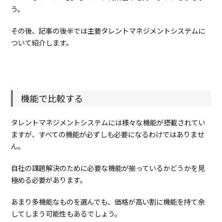
較
う。
す
る
その後、記事の後半では主要タレントマネジメントシステムに
1.5.
価
ついて紹介します。
格
を
比
較
す
る
機能で比較する
1.6.
そ
の
タレントマネジメントシステムには様々な機能が搭載されてい
他
ますが、すべての機能が必ずしも必要になるわけではありませ
の
比
ん。
較
軸
自社の課題解決のために必要な機能が揃っているかどうかを見
2.
おす
極める必要があります。
す
め
あまり多機能なものを選んでも、価格が高い割に機能を持て余
タ
レ
してしまう可能性もあるでしょう。
ン