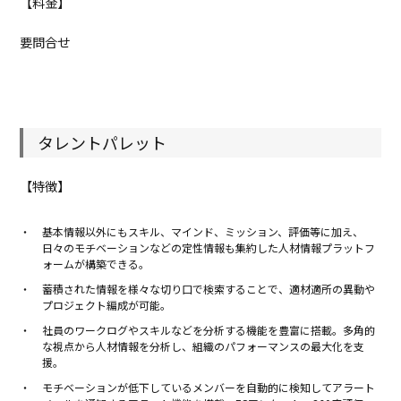
【料金】
要問合せ
タレントパレット
【特徴】
基本情報以外にもスキル、マインド、ミッション、評価等に加え、
日々のモチベーションなどの定性情報も集約した人材情報プラットフ
ォームが構築できる。
蓄積された情報を様々な切り口で検索することで、適材適所の異動や
プロジェクト編成が可能。
社員のワークログやスキルなどを分析する機能を豊富に搭載。多角的
な視点から人材情報を分析し、組織のパフォーマンスの最大化を支
援。
モチベーションが低下しているメンバーを自動的に検知してアラート