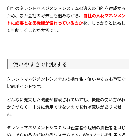
ト
自社のタレントマメジメントシステムの導入の目的を達成する
マ
ネ
ため、また会社の将来性も鑑みながら、
自社の人材マネジメン
ジ
トに必要となる機能が備わっているのか
を、しっかりと比較し
メ
て判断することが大切です。
ン
ト
ツ
ー
ル
2.1.
ス
使いやすさで比較する
マ
カ
ン
タレントマネジメントシステムの操作性・使いやすさも重要な
比較ポイントです。
2.2.
jinjer
人事
どんなに充実した機能が搭載されていても、機能の使い方がわ
2.3.
HRMOS
CORE
かりづらく、十分に活用できないのであれば意味がありませ
ん。
3.
主
要
タ
タレントマネジメントシステムは経営者や現場の責任者をはじ
レ
め、あらゆる人が触れるシステムです。
Webツールを利用する
ン