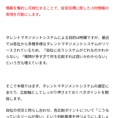
1.3.
セ
情報を集約し可視化することで、経営目標に即した人材戦略の
キ
実現を可能にします
。
ュ
リ
テ
ィ
面
タレントマネジメントシステムによる目的は明確ですが、最近
で
では
各社から多種多様なタレントマネジメントシステムがリリ
比
較
ースされているため、
「自社に合うシステムがどれなのかわか
す
らない」「種類が多すぎて何を比較すれば良いかわからない」
る
という方も増えています。
1.4.
導
入
後
の
サ
そこで本稿ではまず、タレントマネジメントシステムの選定に
ポ
あたり、比較軸としてしっかり押さえておくべきポイントを開
ー
設します。
ト
の
面
自社の状況と照らし合わせ、各比較ポイントについて「こうな
を
っているツールが良い」という判断基準を持つようにしましょ
比