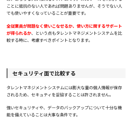
ト
ことに抵抗のない人であれば問題ありませんが、そうでない人
マ
でも使いやすくなっていることが重要です。
ネ
ジ
全従業員が問題なく使いこなせるか、使い方に関するサポート
メ
ン
が得られるか
、という点もタレントマネジメントシステムを比
ト
較する時に、考慮すべきポイントとなります。
ツ
ー
ル
3.1.
smartHR
3.2.
CYDAS（サ
セキュリティ面で比較する
ービス名：
Profile
Manager）
タレントマネジメントシステムには膨大な量の個人情報が保存
3.3.
タ
されるため、セキュティを妥協することは許されません。
レ
ン
強いセキュリティや、データのバックアップについて十分な機
ト
能を備えていることは大事な条件です。
パ
レ
ッ
ト