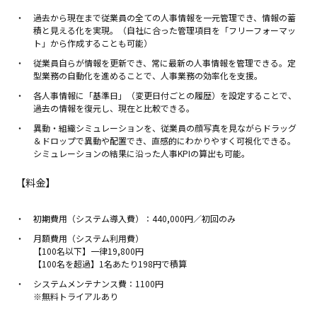
過去から現在まで従業員の全ての人事情報を一元管理でき、情報の蓄
積と見える化を実現。（自社に合った管理項目を「フリーフォーマッ
ト」から作成することも可能）
従業員自らが情報を更新でき、常に最新の人事情報を管理できる。定
型業務の自動化を進めることで、人事業務の効率化を支援。
各人事情報に「基準日」（変更日付ごとの履歴）を設定することで、
過去の情報を復元し、現在と比較できる。
異動・組織シミュレーションを、従業員の顔写真を見ながらドラッグ
＆ドロップで異動や配置でき、直感的にわかりやすく可視化できる。
シミュレーションの結果に沿った人事KPIの算出も可能。
【料金】
初期費用（システム導入費）：440,000円／初回のみ
月額費用（システム利用費）
【100名以下】一律19,800円
【100名を超過】1名あたり198円で積算
システムメンテナンス費：1100円
※無料トライアルあり