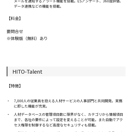
メールを通知するアラート機能を搭載。ESアンケート、360度評価、
データ連携などの機能を搭載。
【料金】
要問合せ
※体験版（無料）あり
HITO-Talent
【特徴】
7,000人の従業員を抱える人材サービスの人事部門と共同開発。実務
に即した機能が充実。
人材データベースの管理項目数に限界がなく、カテゴリから情報項目
まで、各社の要件によって設定を変えることが可能。また自動でアク
セス権限を制御するなど高度なセキュリティも搭載。