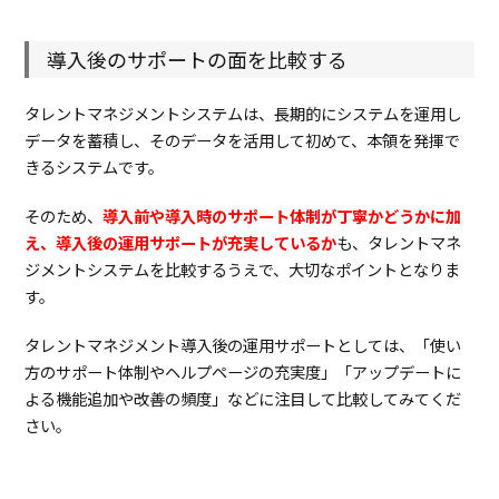
3.4.
HITO-
Talent
導入後のサポートの面を比較する
3.5.
カ
オ
タレントマネジメントシステムは、長期的にシステムを運用し
ナ
ビ
データを蓄積し、そのデータを活用して初めて、本領を発揮で
きるシステムです。
3.6.
ヒ
ト
マ
そのため、
導入前や導入時のサポート体制が丁寧かどうかに加
ワ
え、導入後の運用サポートが充実しているか
も、タレントマネ
リ
ジメントシステムを比較するうえで、大切なポイントとなりま
3.7.
サ
す。
イ
レ
コ
タレントマネジメント導入後の運用サポートとしては、「
使い
方のサポート体制やヘルプページの充実度」「
アップデートに
4.
ま
と
よる機能追加や改善の頻度」
などに注目して比較してみてくだ
め
さい。