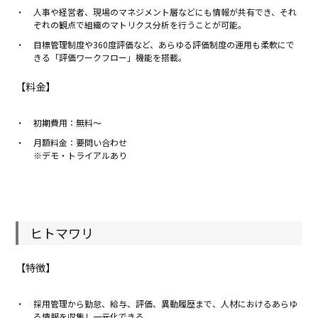
人事や経営者、現場のマネジメント層などにも情報が共有でき、それ
ぞれの観点で組織のマトリクス分析を行うことが可能。
目標管理制度や360度評価など、あらゆる評価制度の運用も柔軟にで
きる「評価ワークフロー」機能を搭載。
【料金】
初期費用：無料〜
月額料金：要問い合わせ
※デモ・トライアルあり
ヒトマワリ
【特徴】
採用管理から勤怠、給与、評価、異動履歴まで、人材におけるあらゆ
る情報を収集し一元化できる。