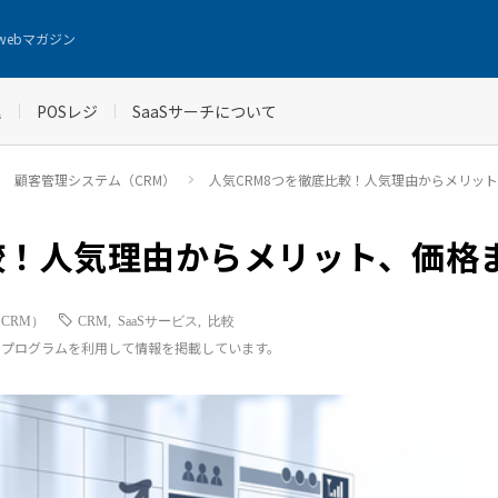
webマガジン
理
POSレジ
SaaSサーチについて
顧客管理システム（CRM）
人気CRM8つを徹底比較！人気理由からメリッ
較！人気理由からメリット、価格
CRM）
CRM
,
SaaSサービス
,
比較
トプログラムを利用して情報を掲載しています。