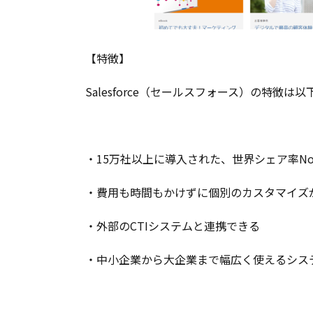
No.6：
Senses（セ
ンシーズ）
【特徴】
3.7.
CRMの比較
No.7：
Salesforce（セールスフォース）の特徴は
Kintone（キ
ントーン）
3.8.
CRMの
比較
・15万社以上に導入された、世界シェア率No.
No.8：
eセー
・費用も時間もかけずに個別のカスタマイズ
ルスマ
ネージ
・外部のCTIシステムと連携できる
ャー
Remix
・中小企業から大企業まで幅広く使えるシス
Cloud
4.
CRM