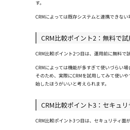
でき
す。
るか
CRMによっては既存システムと連携できな
2.3.
CRM
比較
ポイ
CRM比較ポイント2：無料で
ント
3：
セキ
CRM比較ポイント2つ目は、運用前に無料で
ュリ
ティ
CRMによっては機能が多すぎて使いづらい
面が
そのため、実際にCRMを試用してみて使い
しっ
始したほうがいいと考えられます。
かり
して
いる
CRM比較ポイント3：セキュ
か
3.
人気
CRM比較ポイント3つ目は、セキュリティ面
CRM8