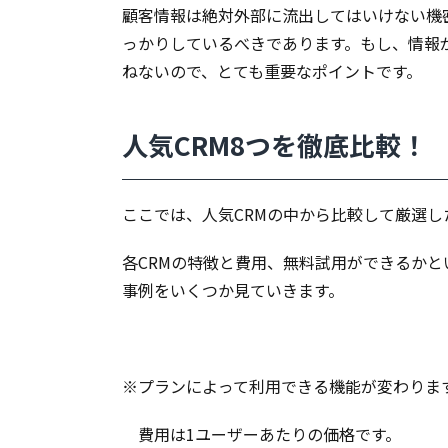
つを
顧客情報は絶対外部に流出してはいけない機
徹底
っかりしているべきであります。もし、情報
比
ねないので、とても重要なポイントです。
較！
3.1.
CRMの比較
人気CRM8つを徹底比較！
No.1：
Salesforce（セ
ールスフォー
ス）
ここでは、人気CRMの中から比較して厳選し
3.2.
CRMの比
各CRMの特徴と費用、無料試用ができるかと
較
事例をいくつか見ていきます。
No.2：
Zoho
CRM（ゾ
ーホー
※プランによって利用できる機能が変わりま
CRM）
3.3.
CRMの比
費用は1ユーザーあたりの価格です。
較