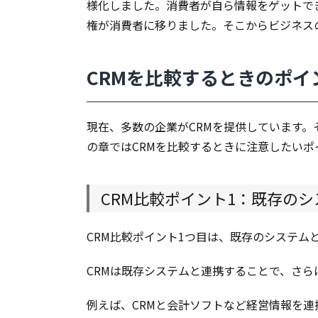
様化しました。消費者が自ら情報をゲットで
ポイ
権が消費者に移りました。そこからビジネス
ント
1：
既存
CRMを比較するときのポイ
のシ
ステ
ムと
現在、多数の企業がCRMを提供しています。
連携
でき
の章ではCRMを比較するときに注意したいポ
るか
2.2.
CRM
CRM比較ポイント1：既存の
比較
ポイ
CRM比較ポイント1つ目は、既存のシステム
ント
2：
CRMは既存システムと連携することで、さら
無料
で試
例えば、CRMと会計ソフトなど経営情報を
用が