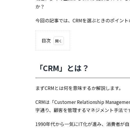
か？
今回の記事では、CRMを選ぶときのポイント
目次
1.
「CRM」
とは？
「CRM」とは？
2.
CRM
を比
較す
まずCRMとは何を意味するか解説します。
ると
きの
CRMは
「
Customer Relationship 
ポイ
ント
字通り、顧客を管理するマネジメント手法で
2.1.
CRM
1990年代から一気にIT化が進み、消費者
比較