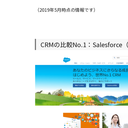
No.3：
（2019年5月時点の情報です）
CRM/SFA
ちきゅう
3.4.
CRMの比
較No.4：
CRMの比較No.1：Salesfo
Microsoft
Dynamics
365（マ
イクロソ
フトダイ
ナミック
CRM）
3.5.
CRMの比較
No.5：
SugarCRM（シ
ュガー CRM）
3.6.
CRMの比較